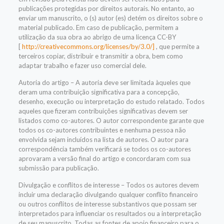
publicações protegidas por direitos autorais. No entanto, ao
enviar um manuscrito, o (s) autor (es) detém os direitos sobre o
material publicado. Em caso de publicação, permitem a
utilização da sua obra ao abrigo de uma licença CC-BY
[
http://creativecommons.org/licenses/by/3.0/]
, que permite a
terceiros copiar, distribuir e transmitir a obra, bem como
adaptar trabalho e fazer uso comercial dele.
Autoria do artigo – A autoria deve ser limitada àqueles que
deram uma contribuição significativa para a concepção,
desenho, execução ou interpretação do estudo relatado. Todos
aqueles que fizeram contribuições significativas devem ser
listados como co-autores. O autor correspondente garante que
todos os co-autores contribuintes e nenhuma pessoa não
envolvida sejam incluídos na lista de autores. O autor para
correspondência também verificará se todos os co-autores
aprovaram a versão final do artigo e concordaram com sua
submissão para publicação.
Divulgação e conflitos de interesse – Todos os autores devem
incluir uma declaração divulgando qualquer conflito financeiro
ou outros conflitos de interesse substantivos que possam ser
interpretados para influenciar os resultados ou a interpretação
de seu manuscrito. Todas as fontes de apoio financeiro para o